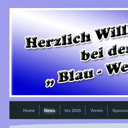
Home
News
bis 2025
Verein
Sponso