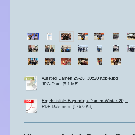
Aufstieg Damen 25-26_30x20 Kopie.jpg
JPG-Datei [5.1 MB]
Ergebnisliste-Bayernliga-Damen-Winter-20[...]
PDF-Dokument [176.0 KB]