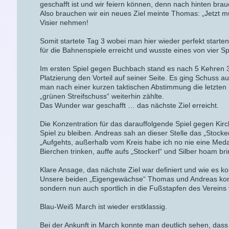
geschafft ist und wir feiern können, denn nach hinten brau
Also brauchen wir ein neues Ziel meinte Thomas: „Jetzt m
Visier nehmen!
Somit startete Tag 3 wobei man hier wieder perfekt start
für die Bahnenspiele erreicht und wusste eines von vier Spie
Im ersten Spiel gegen Buchbach stand es nach 5 Kehren 
Platzierung den Vorteil auf seiner Seite. Es ging Schuss a
man nach einer kurzen taktischen Abstimmung die letzten
„grünen Streifschuss“ weiterhin zählte.
Das Wunder war geschafft … das nächste Ziel erreicht.
Die Konzentration für das darauffolgende Spiel gegen Kir
Spiel zu bleiben. Andreas sah an dieser Stelle das „Stock
„Aufgehts, außerhalb vom Kreis habe ich no nie eine Me
Bierchen trinken, auffe aufs „Stockerl“ und Silber hoam bri
Klare Ansage, das nächste Ziel war definiert und wie es 
Unsere beiden „Eigengewächse“ Thomas und Andreas konnt
sondern nun auch sportlich in die Fußstapfen des Vereins 
Blau-Weiß March ist wieder erstklassig.
Bei der Ankunft in March konnte man deutlich sehen, dass