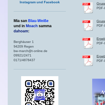
Instagram und Facebook
Grupp
PDF-
Mia san
Blau-Weiße
Grupp
PDF-
und in
Moach
samma
dahoam
:
Ergeb
Berghäuser 1
PDF-
94209 Regen
bw-march@t-online.de
09921/2471
Ergebn
0171/4878437
PDF-